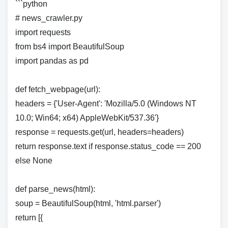
```python
# news_crawler.py
import requests
from bs4 import BeautifulSoup
import pandas as pd
def fetch_webpage(url):
headers = {'User-Agent': 'Mozilla/5.0 (Windows NT
10.0; Win64; x64) AppleWebKit/537.36'}
response = requests.get(url, headers=headers)
return response.text if response.status_code == 200
else None
def parse_news(html):
soup = BeautifulSoup(html, 'html.parser')
return [{