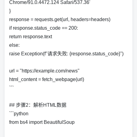
Chrome/91.0.4472.124 Safari/537.36'
}
response = requests.get(url, headers=headers)
if response.status_code == 200:
return response.text
else:
raise Exception(f"请求失败: {response.status_code}")
url = "https://example.com/news"
html_content = fetch_webpage(url)
```
## 步骤2：解析HTML数据
```python
from bs4 import BeautifulSoup