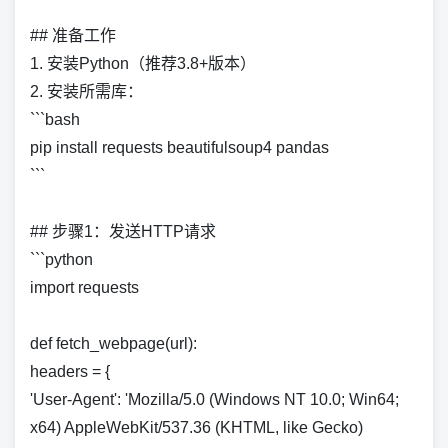
## 准备工作
1. 安装Python（推荐3.8+版本）
2. 安装所需库：
```bash
pip install requests beautifulsoup4 pandas
```
## 步骤1：发送HTTP请求
```python
import requests
def fetch_webpage(url):
headers = {
'User-Agent': 'Mozilla/5.0 (Windows NT 10.0; Win64;
x64) AppleWebKit/537.36 (KHTML, like Gecko)