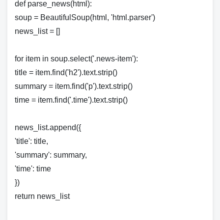
def parse_news(html):
soup = BeautifulSoup(html, 'html.parser')
news_list = []
for item in soup.select('.news-item'):
title = item.find('h2').text.strip()
summary = item.find('p').text.strip()
time = item.find('.time').text.strip()
news_list.append({
'title': title,
'summary': summary,
'time': time
})
return news_list