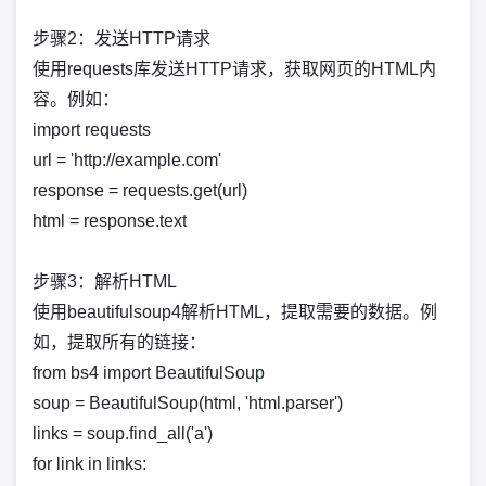
步骤2：发送HTTP请求
使用requests库发送HTTP请求，获取网页的HTML内
容。例如：
import requests
url = 'http://example.com'
response = requests.get(url)
html = response.text
步骤3：解析HTML
使用beautifulsoup4解析HTML，提取需要的数据。例
如，提取所有的链接：
from bs4 import BeautifulSoup
soup = BeautifulSoup(html, 'html.parser')
links = soup.find_all('a')
for link in links: