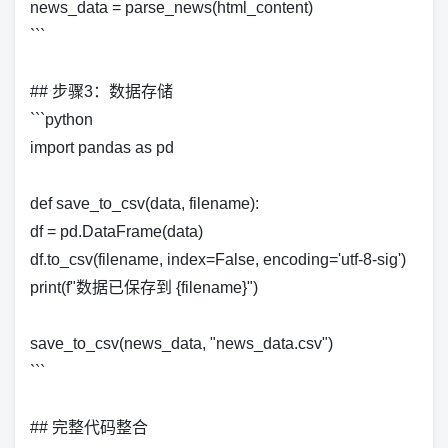
news_data = parse_news(html_content)
```
## 步骤3：数据存储
```python
import pandas as pd
def save_to_csv(data, filename):
df = pd.DataFrame(data)
df.to_csv(filename, index=False, encoding='utf-8-sig')
print(f"数据已保存到 {filename}")
save_to_csv(news_data, "news_data.csv")
```
## 完整代码整合