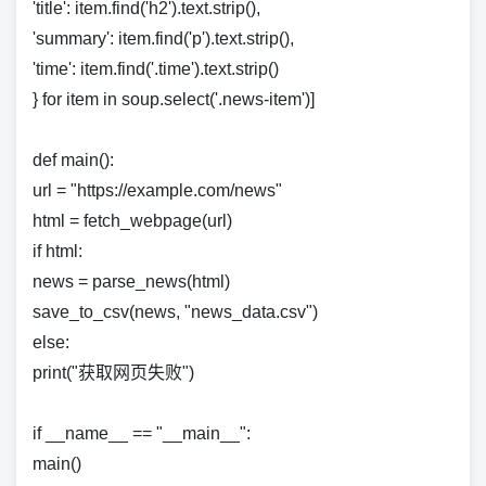
'title': item.find('h2').text.strip(),
'summary': item.find('p').text.strip(),
'time': item.find('.time').text.strip()
} for item in soup.select('.news-item')]
def main():
url = "https://example.com/news"
html = fetch_webpage(url)
if html:
news = parse_news(html)
save_to_csv(news, "news_data.csv")
else:
print("获取网页失败")
if __name__ == "__main__":
main()