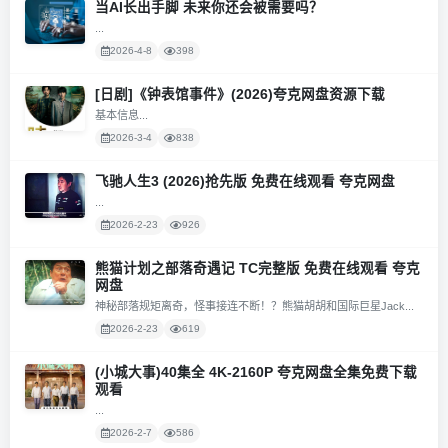
当AI长出手脚 未来你还会被需要吗？
...
2026-4-8
398
[日剧]《钟表馆事件》(2026)夸克网盘资源下载
基本信息...
2026-3-4
838
飞驰人生3 (2026)抢先版 免费在线观看 夸克网盘
...
2026-2-23
926
熊猫计划之部落奇遇记 TC完整版 免费在线观看 夸克
网盘
神秘部落规矩离奇，怪事接连不断！？熊猫胡胡和国际巨星Jack...
2026-2-23
619
(小城大事)40集全 4K-2160P 夸克网盘全集免费下载
观看
...
2026-2-7
586