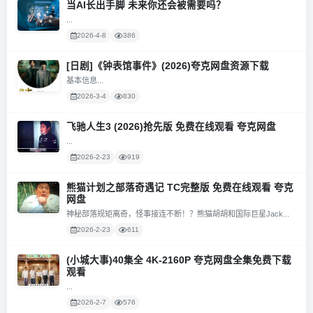
当AI长出手脚 未来你还会被需要吗？
...
2026-4-8
386
[日剧]《钟表馆事件》(2026)夸克网盘资源下载
基本信息...
2026-3-4
830
飞驰人生3 (2026)抢先版 免费在线观看 夸克网盘
...
2026-2-23
919
熊猫计划之部落奇遇记 TC完整版 免费在线观看 夸克
网盘
神秘部落规矩离奇，怪事接连不断！？熊猫胡胡和国际巨星Jack...
2026-2-23
611
(小城大事)40集全 4K-2160P 夸克网盘全集免费下载
观看
...
2026-2-7
576