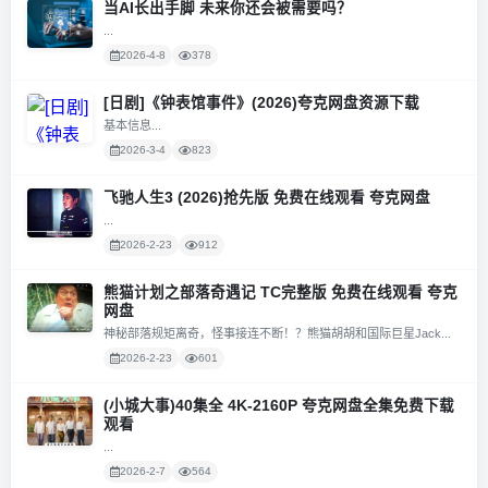
当AI长出手脚 未来你还会被需要吗？
...
2026-4-8
378
[日剧]《钟表馆事件》(2026)夸克网盘资源下载
基本信息...
2026-3-4
823
飞驰人生3 (2026)抢先版 免费在线观看 夸克网盘
...
2026-2-23
912
熊猫计划之部落奇遇记 TC完整版 免费在线观看 夸克
网盘
神秘部落规矩离奇，怪事接连不断！？熊猫胡胡和国际巨星Jack...
2026-2-23
601
(小城大事)40集全 4K-2160P 夸克网盘全集免费下载
观看
...
2026-2-7
564