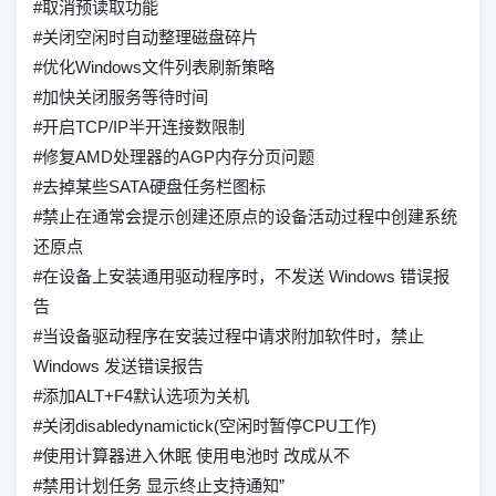
#取消预读取功能
#关闭空闲时自动整理磁盘碎片
#优化Windows文件列表刷新策略
#加快关闭服务等待时间
#开启TCP/IP半开连接数限制
#修复AMD处理器的AGP内存分页问题
#去掉某些SATA硬盘任务栏图标
#禁止在通常会提示创建还原点的设备活动过程中创建系统
还原点
#在设备上安装通用驱动程序时，不发送 Windows 错误报
告
#当设备驱动程序在安装过程中请求附加软件时，禁止
Windows 发送错误报告
#添加ALT+F4默认选项为关机
#关闭disabledynamictick(空闲时暂停CPU工作)
#使用计算器进入休眠 使用电池时 改成从不
#禁用计划任务 显示终止支持通知”