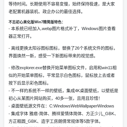
等待时间。长期使用不容易变慢，始终保持极速，是大家
老配置机器装机、政企办公的最佳选择。
不忘初心美化版Win7精简版特色：
- 本系统已经加入.webp图片格式补丁，Windows图片查看
器正常打开。
- 离线更换太阳谷图标图标，替换了26个系统文件的图标，
界面焕然一新，感受一下新图标带来的视觉感。
- 修改explorer.exe替换开始菜单图标文件，启用和win11相
似的开始菜单图标，平常显示白色图标，鼠标放上去或者
按下后显示彩色图标。
- 不一样的系统不一样的壁纸，集成4K桌面壁纸，以壁纸是
初心从某图片网站购买，40多一张，且用且珍惜！
- 桌面壁纸源文件在：C:WindowsWebWallpaperWindows
- 集成字体 雅痞-简体、腾祥爱情体简体、方正少儿_GBK、
方正粗圆_GBK、造字工房朗倩常规体等5款字体。