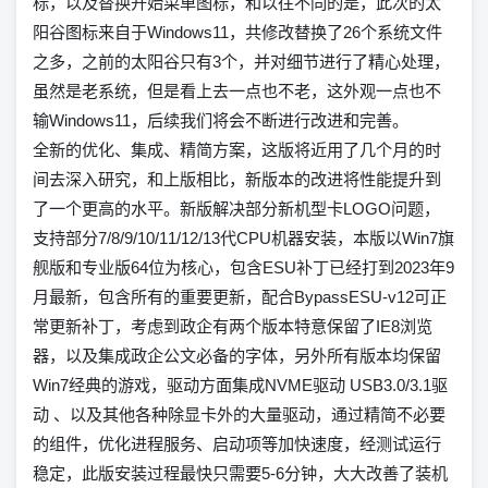
标，以及替换开始菜单图标，和以往不同的是，此次的太
阳谷图标来自于Windows11，共修改替换了26个系统文件
之多，之前的太阳谷只有3个，并对细节进行了精心处理，
虽然是老系统，但是看上去一点也不老，这外观一点也不
输Windows11，后续我们将会不断进行改进和完善。
全新的优化、集成、精简方案，这版将近用了几个月的时
间去深入研究，和上版相比，新版本的改进将性能提升到
了一个更高的水平。新版解决部分新机型卡LOGO问题，
支持部分7/8/9/10/11/12/13代CPU机器安装，本版以Win7旗
舰版和专业版64位为核心，包含ESU补丁已经打到2023年9
月最新，包含所有的重要更新，配合BypassESU-v12可正
常更新补丁，考虑到政企有两个版本特意保留了IE8浏览
器，以及集成政企公文必备的字体，另外所有版本均保留
Win7经典的游戏，驱动方面集成NVME驱动 USB3.0/3.1驱
动 、以及其他各种除显卡外的大量驱动，通过精简不必要
的组件，优化进程服务、启动项等加快速度，经测试运行
稳定，此版安装过程最快只需要5-6分钟，大大改善了装机