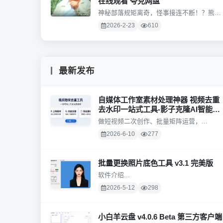
在线观看 夸克网盘
神秘部落规矩离奇，怪事接连不断！？熊猫
胡胡和国际巨星Jack...
2026-2-23
610
最新发布
自媒体工作室素材处理神器 视频去重
去水印一站式工具-影子克隆AI智能创
作系统
做短视频二次创作、批量矩阵运营，...
2026-6-10
277
批量更换照片底色工具 v3.1 完美版
软件介绍...
2026-5-12
298
小白羊云盘 v4.0.6 Beta 第三方客户端