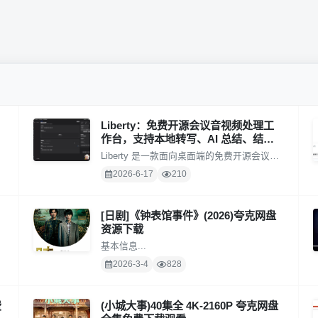
Liberty：免费开源会议音视频处理工
作台，支持本地转写、AI 总结、结果
整理
Liberty 是一款面向桌面端的免费开源会议音
视频处理工作台，围绕"本地转写、AI 总结、
2026-6-17
210
结果整理"完整链路设计...
[日剧]《钟表馆事件》(2026)夸克网盘
资源下载
基本信息...
2026-3-4
828
费
(小城大事)40集全 4K-2160P 夸克网盘